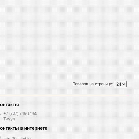
+7 (707) 746-14-65
Тимур
http://t-sklad.kz