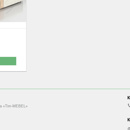
м
а «Tim-MEBEL»