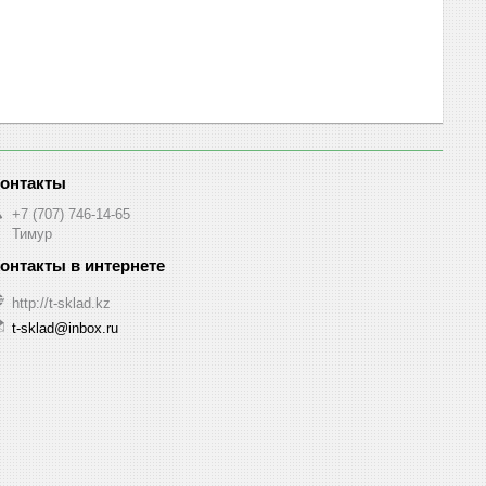
+7 (707) 746-14-65
Тимур
http://t-sklad.kz
t-sklad@inbox.ru