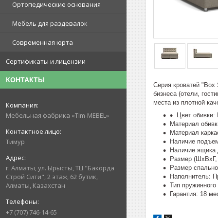
Ортопедические основания
Мебель для раздевалок
Современная юрта
Сертификаты и лицензии
КОНТАКТЫ
Серия кроватей "Box 
бизнеса (отели, гост
места из плотной ка
Мебельная фабрика «Tim-MEBEL»
Цвет обивки:
Материал обивк
Материал карка
Тимур
Наличие подъем
Наличие ящика 
Размер (ШхВхГ,
г. Алматы, ул. Ырысты, ТЦ "Бакорда
Размер спально
Строй Сити", 2 этаж, 62 бутик,
Наполнитель: П
Алматы, Казахстан
Тип пружинного
Гарантия: 18 ме
+7 (707) 746-14-65