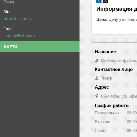
Тимур
Информация д
http://t-sklad.kz
Цена:
Цену уточняйт
t-sklad@inbox.ru
КАРТА
Мебельная фабрик
Тимур
г. Алматы, ул. Ыры
График работы
Понедельник
09:00
Вторник
09:00
Среда
09:00