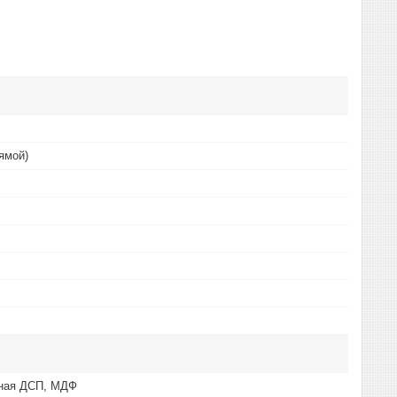
ямой)
ная ДСП, МДФ