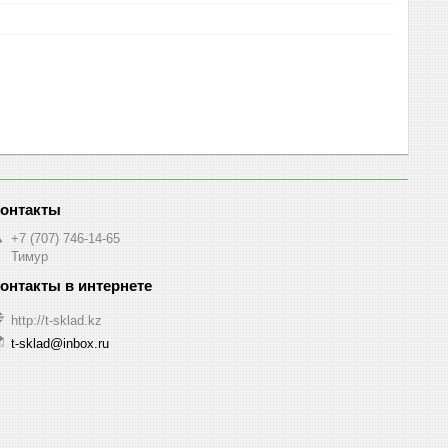
+7 (707) 746-14-65
Тимур
http://t-sklad.kz
t-sklad@inbox.ru