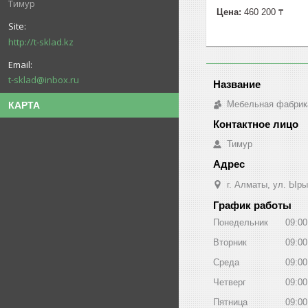
Тимур
Цена:
460 200 ₸
http://t-sklad.kz
t-sklad@inbox.ru
Мебельная фабрик
КАРТА
Тимур
г. Алматы, ул. Ыры
График работы
Понедельник
09:00
Вторник
09:00
Среда
09:00
Четверг
09:00
Пятница
09:00