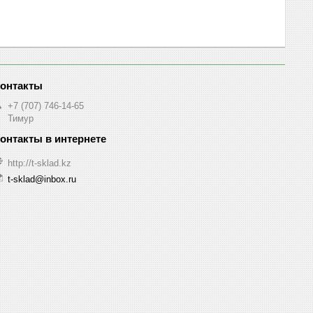
+7 (707) 746-14-65
Тимур
http://t-sklad.kz
t-sklad@inbox.ru