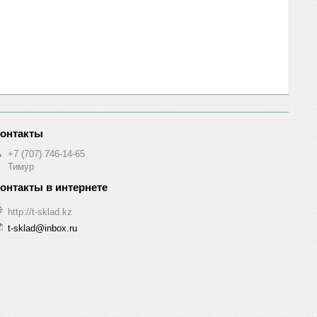
+7 (707) 746-14-65
Тимур
http://t-sklad.kz
t-sklad@inbox.ru