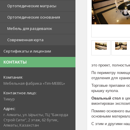
Ортопедические матрасы
Ортопедические основания
Мебель для раздевалок
Современная юрта
Сертификаты и лицензии
КОНТАКТЫ
это проект, полност
По периметру помещ
отделения для хране
Мебельная фабрика «Tim-MEBEL»
Торговые прилавки о
крышку купола.
Овальный стол
в це
Тимур
вмонтирован экспозит
Помимо основного вы
г. Алматы, ул. Ырысты, ТЦ "Бакорда
основными материала
Строй Сити", 2 этаж, 62 бутик,
С этим и другими н
Алматы, Казахстан