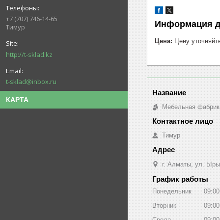
+7 (707) 746-14-65
Информация д
Тимур
Цена:
Цену уточняйт
http://t-sklad.kz
t-sklad@inbox.ru
КАРТА
Мебельная фабрик
Тимур
г. Алматы, ул. Ыры
График работы
Понедельник
09:00
Вторник
09:00
Среда
09:00