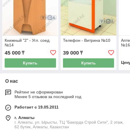
Книжный "2" - Угл. соед.
Телефон - Витрина №10
Апте
№14
№1
45 000
39 000
₸
₸
Цен
Купить
Купить
О нас
Рейтинг не сформирован
Менее 5 отзывов за последний год
Работает с 19.05.2011
г. Алматы
г. Алматы, ул. Ырысты, ТЦ "Бакорда Строй Сити", 2 этаж,
62 бутик, Алматы, Казахстан