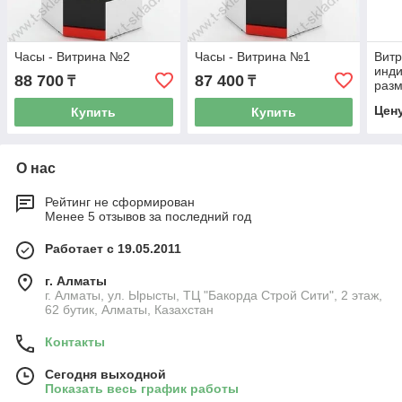
Часы - Витрина №2
Часы - Витрина №1
Витр
инд
88 700
87 400
₸
₸
разм
Цен
Купить
Купить
О нас
Рейтинг не сформирован
Менее 5 отзывов за последний год
Работает с 19.05.2011
г. Алматы
г. Алматы, ул. Ырысты, ТЦ "Бакорда Строй Сити", 2 этаж,
62 бутик, Алматы, Казахстан
Контакты
Сегодня выходной
Показать весь график работы