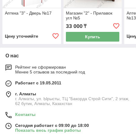
Аптека "3" - Дверь №17
Магазин "2" - Прилавок
Апте
угл №5
№1
33 000
₸
Цену уточняйте
Цен
Купить
О нас
Рейтинг не сформирован
Менее 5 отзывов за последний год
Работает с 19.05.2011
г. Алматы
г. Алматы, ул. Ырысты, ТЦ "Бакорда Строй Сити", 2 этаж,
62 бутик, Алматы, Казахстан
Контакты
Сегодня работает с 09:00 до 18:00
Показать весь график работы