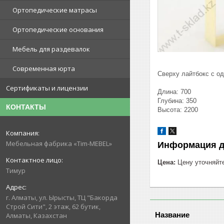
Ортопедические матрасы
Ортопедические основания
Мебель для раздевалок
Современная юрта
Сверху лайтбокс с о
Сертификаты и лицензии
Длина: 700
Глубина: 350
КОНТАКТЫ
Высота: 2200
Мебельная фабрика «Tim-MEBEL»
Информация д
Цена:
Цену уточняйт
Тимур
г. Алматы, ул. Ырысты, ТЦ "Бакорда
Строй Сити", 2 этаж, 62 бутик,
Алматы, Казахстан