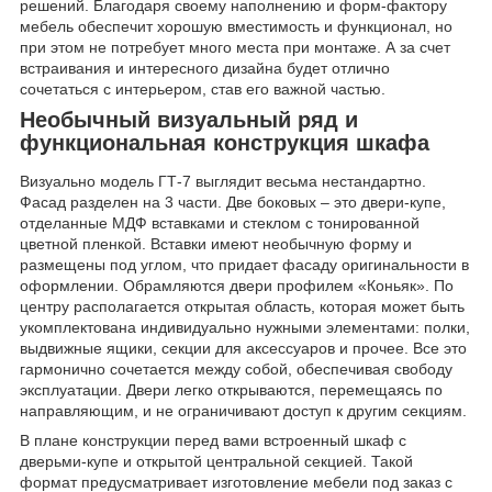
решений. Благодаря своему наполнению и форм-фактору
мебель обеспечит хорошую вместимость и функционал, но
при этом не потребует много места при монтаже. А за счет
встраивания и интересного дизайна будет отлично
сочетаться с интерьером, став его важной частью.
Необычный визуальный ряд и
функциональная конструкция шкафа
Визуально модель ГТ-7 выглядит весьма нестандартно.
Фасад разделен на 3 части. Две боковых – это двери-купе,
отделанные МДФ вставками и стеклом с тонированной
цветной пленкой. Вставки имеют необычную форму и
размещены под углом, что придает фасаду оригинальности в
оформлении. Обрамляются двери профилем «Коньяк». По
центру располагается открытая область, которая может быть
укомплектована индивидуально нужными элементами: полки,
выдвижные ящики, секции для аксессуаров и прочее. Все это
гармонично сочетается между собой, обеспечивая свободу
эксплуатации. Двери легко открываются, перемещаясь по
направляющим, и не ограничивают доступ к другим секциям.
В плане конструкции перед вами встроенный шкаф с
дверьми-купе и открытой центральной секцией. Такой
формат предусматривает изготовление мебели под заказ с