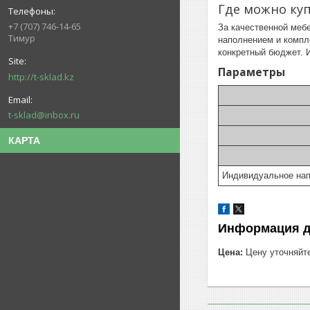
Где можно ку
+7 (707) 746-14-65
За качественной меб
Тимур
наполнением и компл
конкретный бюджет. И
Параметры
http://t-sklad.kz
t-sklad@inbox.ru
КАРТА
Индивидуальное нап
Информация д
Цена:
Цену уточняйт