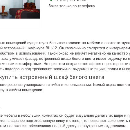
Заказ только по телефону
ых помещений существует большое количество мебели с соответствую
й встроенный шкаф-купе ВШ-12. Он гармонично смотрится с интерьерами
обством в использовании. Такой окрас не влияет негативно на качество
 заслуживает фасад: встроенный шкаф белого цвета имеет отделку из м
о мягким и комфортным. Но при этом сохраняется эффект просторности 
ь подобрано под требования заказчика: выдвижные ящики, полки и мног
 купить встроенный шкаф белого цвета
вого решения универсален и гибок в использовании. Белый окрас являет
ру в любом помещении:
.
е мебели в небольших комнатах он будет визуально делать их шире и пр
тся в заранее подготовленную нишу в стене, что позволяет сэкономить 
ытом положении, обеспечивая полный доступ к внутренним отделениям.