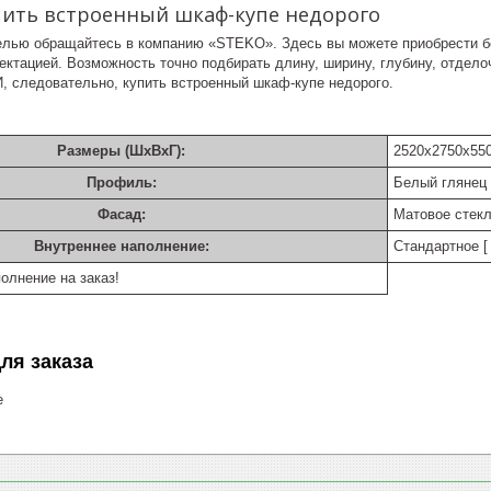
пить встроенный шкаф-купе недорого
елью обращайтесь в компанию «STEKO». Здесь вы можете приобрести 
ектацией. Возможность точно подбирать длину, ширину, глубину, отдел
, следовательно, купить встроенный шкаф-купе недорого.
Размеры (ШхВхГ):
2520х2750х55
Профиль:
Белый глянец
Фасад:
Матовое стек
Внутреннее наполнение:
Стандартное [ 
олнение на заказ!
ля заказа
е