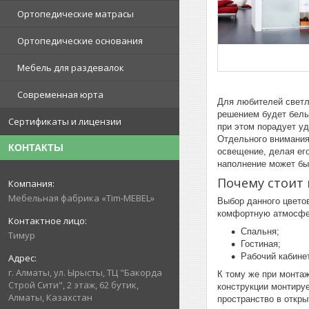
Ортопедические матрасы
Ортопедические основания
Мебель для раздевалок
Современная юрта
Для любителей светл
решением будет белы
Сертификаты и лицензии
при этом порадует уд
Отдельного внимания
КОНТАКТЫ
освещение, делая ег
наполнение может быт
Почему стоит
Мебельная фабрика «Tim-MEBEL»
Выбор данного цвето
комфортную атмосфе
Спальня;
Тимур
Гостиная;
Рабочий кабинет
г. Алматы, ул. Ырысты, ТЦ "Бакорда
К тому же при монтаж
Строй Сити", 2 этаж, 62 бутик,
конструкции монтируе
Алматы, Казахстан
пространство в откр