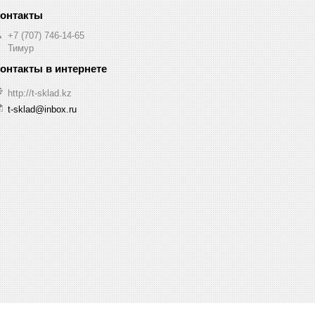
+7 (707) 746-14-65
Тимур
http://t-sklad.kz
t-sklad@inbox.ru