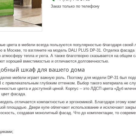
Заказ только по телефону
ые цвета в мебели всегда пользуются популярностью благодаря своей ле
ю в Москве, то взгляните на модель DALI PLUS DP-31. Отделка фасада 
 атмосферу тепла и уюта. А также благотворно сказывается на общем 
дают хорошей вместимостью и отличаются долговечностью.
добный шкаф для вашего дома
тделке мебели играет важную роль. Поэтому для модели DP-31 был подо
al с привлекательным глубоким оттенком. Выбор такого материала не сл
нностью цвета и доступной ценой. Корпус – это ЛДСП цвета «Дуб млечн
 цвет фасада.
 модель отличается компактностью и эргономикой. Благодаря этому ко
шой площадью. Двери купе облегчают использование и исключают закрыт
оскость, создавая монолитный фасад. Что до комплектации, то соврем
иками;