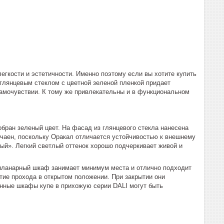
гкости и эстетичности. Именно поэтому если вы хотите купить
глянцевым стеклом с цветной зеленой пленкой придает
самочувствии. К тому же привлекательны и в функциональном
бран зеленый цвет. На фасад из глянцевого стекла нанесена
учаен, поскольку Оракал отличается устойчивостью к внешнему
ый». Легкий светлый оттенок хорошо подчеркивает живой и
мпланарный шкаф занимает минимум места и отлично подходит
ие прохода в открытом положении. При закрытии они
енные шкафы купе в прихожую серии DALI могут быть