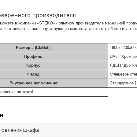
.
оверенного производителя
можете в компании «STEKO» - опытном производителе мебельной проду
ния отвечает за все сопутствующие моменты: доставка, сборка и устан
Размеры (ШхВхГ):
1800х2200х60
Профиль:
DALI "Хром р
Корпус:
ЛДСП "Дуб мл
Фасад:
глянцевое сте
Внутреннее наполнение:
Стандартное [ 
олнение на заказ!
и
товления шкафа