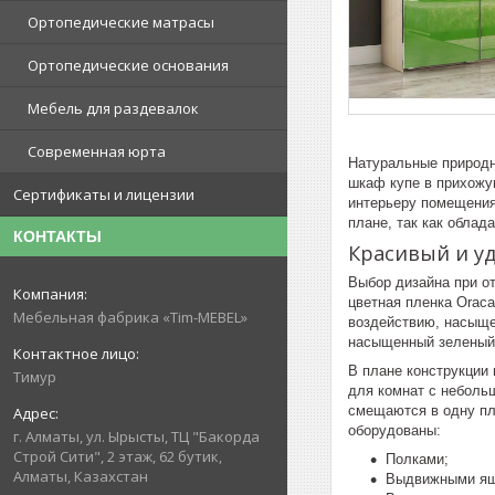
Ортопедические матрасы
Ортопедические основания
Мебель для раздевалок
Современная юрта
Натуральные природн
шкаф купе в прихожу
Сертификаты и лицензии
интерьеру помещения
плане, так как обла
КОНТАКТЫ
Красивый и у
Выбор дизайна при о
цветная пленка Orac
Мебельная фабрика «Tim-MEBEL»
воздействию, насыще
насыщенный зеленый
В плане конструкции
Тимур
для комнат с неболь
смещаются в одну пл
оборудованы:
г. Алматы, ул. Ырысты, ТЦ "Бакорда
Строй Сити", 2 этаж, 62 бутик,
Полками;
Алматы, Казахстан
Выдвижными ящ