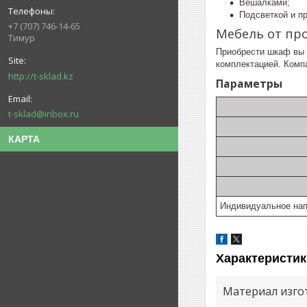
Вешалками;
Подсветкой и пр
+7 (707) 746-14-65
Мебель от пр
Тимур
Приобрести шкаф вы 
комплектацией. Компа
http://t-sklad.kz
Параметры
t-sklad@inbox.ru
КАРТА
Индивидуальное нап
Характеристик
Материал изго