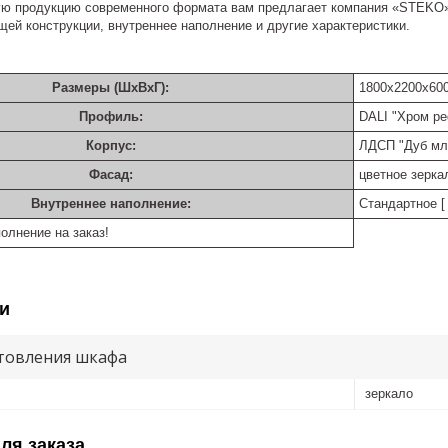
ю продукцию современного формата вам предлагает компания «STEKO». З
ей конструкции, внутреннее наполнение и другие характеристики.
Размеры (ШхВхГ):
1800х2200х60
Профиль:
DALI "Хром р
Корпус:
ЛДСП "Дуб мл
Фасад:
цветное зерка
Внутреннее наполнение:
Стандартное [ 
олнение на заказ!
и
товления шкафа
зеркало
ля заказа