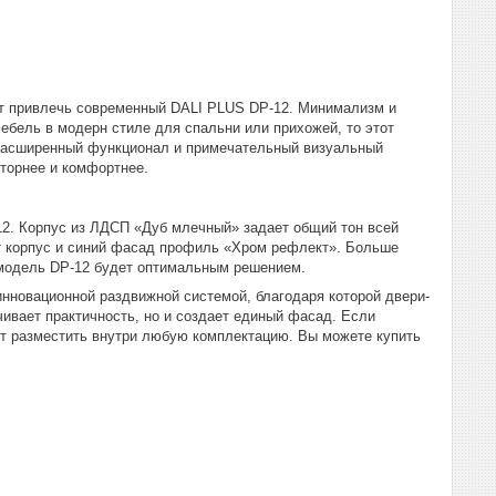
т привлечь современный ‌DALI PLUS DP-12. Минимализм и
бель в модерн стиле для спальни или прихожей, то этот
т расширенный функционал и примечательный визуальный
сторнее и комфортнее.
12. Корпус из ЛДСП «Дуб млечный» задает общий тон всей
т корпус и синий фасад профиль «Хром рефлект». Больше
 модель DP-12 будет оптимальным решением.
нновационной раздвижной системой, благодаря которой двери-
чивает практичность, но и создает единый фасад. Если
ют разместить внутри любую комплектацию. Вы можете купить