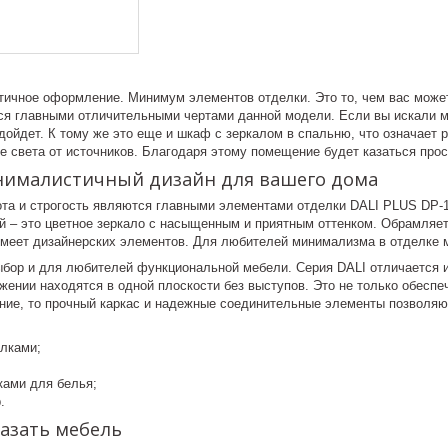
ктичное оформление. Минимум элементов отделки. Это то, чем вас може
ся главными отличительными чертами данной модели. Если вы искали ме
одойдет. К тому же это еще и шкаф с зеркалом в спальню, что означае
е света от источников. Благодаря этому помещение будет казаться про
нималистичный дизайн для вашего дома
та и строгость являются главными элементами отделки ‌DALI PLUS DP-
й – это цветное зеркало с насыщенным и приятным оттенком. Обрамляе
имеет дизайнерских элементов. Для любителей минимализма в отделке
ыбор и для любителей функциональной мебели. Серия DALI отличается и
жении находятся в одной плоскости без выступов. Это не только обеспе
ение, то прочный каркас и надежные соединительные элементы позволя
лками;
ами для белья;
.
азать мебель