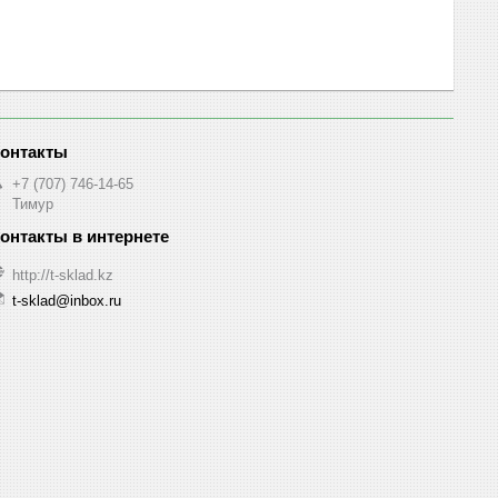
+7 (707) 746-14-65
Тимур
http://t-sklad.kz
t-sklad@inbox.ru