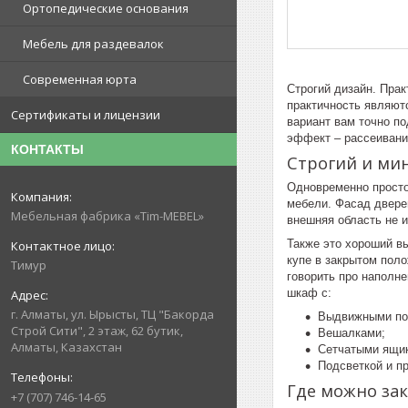
Ортопедические основания
Мебель для раздевалок
Современная юрта
Строгий дизайн. Пра
практичность являют
Сертификаты и лицензии
вариант вам точно п
эффект – рассеивани
КОНТАКТЫ
Строгий и ми
Одновременно просто
мебели. Фасад двере
Мебельная фабрика «Tim-MEBEL»
внешняя область не 
Также это хороший в
купе в закрытом поло
Тимур
говорить про наполн
шкаф с:
г. Алматы, ул. Ырысты, ТЦ "Бакорда
Выдвижными по
Строй Сити", 2 этаж, 62 бутик,
Вешалками;
Алматы, Казахстан
Сетчатыми ящик
Подсветкой и пр
Где можно зак
+7 (707) 746-14-65