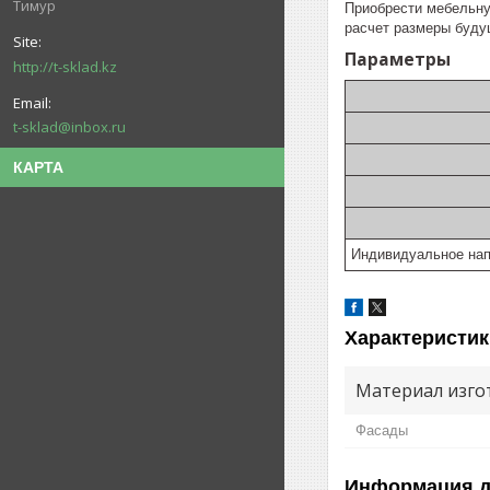
Тимур
Приобрести мебельну
расчет размеры будущ
Параметры
http://t-sklad.kz
t-sklad@inbox.ru
КАРТА
Индивидуальное нап
Характеристик
Материал изго
Фасады
Информация д