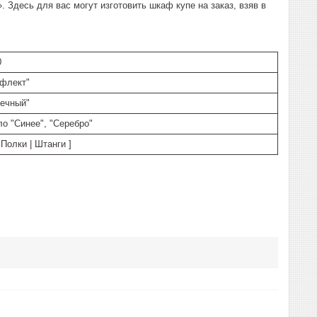
десь для вас могут изготовить шкаф купе на заказ, взяв в
0
ефлект"
ечный"
ло "Синее", "Серебро"
Полки | Штанги ]