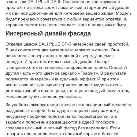
в спальню DALI PLUS DP-9. Современная конструкция и
простой, но в тоже время лаконичный и гармоничный дизайн
– отличное дополнение для интерьера вашего жилья. Модель
будет прекрасно сочетаться с любым вариантом отделки. А
хорошая вместительность сделает ‌ ‌еще и полезным в быту.
Интересный дизайн фасада
Отделка шкафа DALI PLUS DP-9 интересна своей простотой.
В ней сочетается два материала: зеркало и стекло. Они
размещены поверх полотен дверей в чередующемся
порядке. И при этом имеют разный дизайн. Поверх
глянцевого стекла нанесена тонированная пленка Oracal. А
другая часть – это цветное зеркало «Графит». В результате
получается интересный визуальный эффект. И при этом
использование данных материалов делает модель очень
демократичной в плане цены, что оценит каждый покупатель,
желающий купить недорогую мебель.
За удобство эксплуатации отвечает инновационный механизм
раздвижных дверей. Благодаря специальному рамному
несущему профилю полотна легко перемещаются, а в
закрытом положении размещаются в одной плоскости,
создавая цельный и ровный фасад без перепадов. Если
говорить про наполнение, то прочный каркас и большая