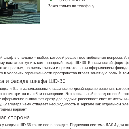
Заказ только по телефону
й шкаф в спальню – выбор, который решает все мебельные вопросы. А т
ому вам стоит купить компланарный шкаф ШD-36. Классический форм-фа
также простым, но очень точным и притягательным оформлением фасада
то в условиях ограниченности пространства играет заметную роль. К то
са и фасада шкафа ШD-36
модели были использованы классические дизайнерские решения, которые
рошо смотрится в любом помещении. Это зеркальный фасад по всей пло
е оформление выполняет сразу две задачи: рассеивает свет от источни
у, благодаря чему отпадает необходимость в зеркале как отдельном эле
годный вариант.
ая сторона
ю у модели ШD-36 также все в порядке. Подвесная система ДАЛИ для ш