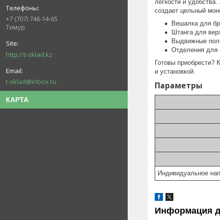
легкости и удобства
создает цельный моно
+7 (707) 746-14-65
Вешалка для бр
Тимур
Штанга для вер
Выдвижные пол
Отделения для 
http://t-sklad.kz
Готовы приобрести? 
и установкой.
t-sklad@inbox.ru
Параметры
КАРТА
Индивидуальное нап
Информация д