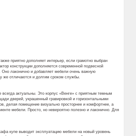
акже приятно дополняет интерьер, если грамотно выбран
ктор конструкции дополняется современной подвесной
. Оно лаконично и добавляет мебели очень важную
му же отличаются и долгим сроком службы.
 всегда актуальны. Это корпус «Венге» с приятным темным
щади дверей, украшенный гравировкой и горизонтальными
ков, делая помещение визуально просторнее и комфортнее, а
менте мебели. Просто, но невероятно полезно и лаконично. Для
кафа купе выводит эксплуатацию мебели на новый уровень