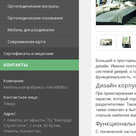
Ортопедические матрасы
Ортопедические основания
Мебель для раздевалок
Современная юрта
Сертификаты и лицензии
Большой и просторны
КОНТАКТЫ
дизайн. Именно поэт
системой дверей, а 
функциональность, ч
Дизайн корпу
Мебельная фабрика «Tim-MEBEL»
При проектировании 
окрасом, который хо
Тимур
разделителями. Тако
также помогает в быт
спальни наиболее вы
г. Алматы, ул. Ырысты, ТЦ "Бакорда
Функциональн
Строй Сити", 2 этаж, 62 бутик,
Алматы, Казахстан
С технической часть