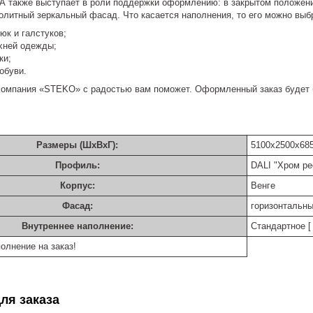
. А также выступает в роли поддержки оформлению: в закрытом положени
литный зеркальный фасад. Что касается наполнения, то его можно выбр
юк и галстуков;
хней одежды;
ки;
обуви.
Компания «STEKO» с радостью вам поможет. Оформленный заказ будет 
Размеры (ШхВхГ):
5100х2500х68
Профиль:
DALI "Хром р
Корпус:
Венге
Фасад:
горизонтальны
Внутреннее наполнение:
Стандартное [ 
олнение на заказ!
ля заказа