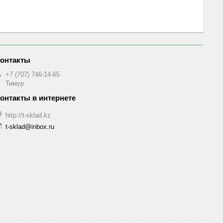
+7 (707) 746-14-65
Тимур
http://t-sklad.kz
t-sklad@inbox.ru