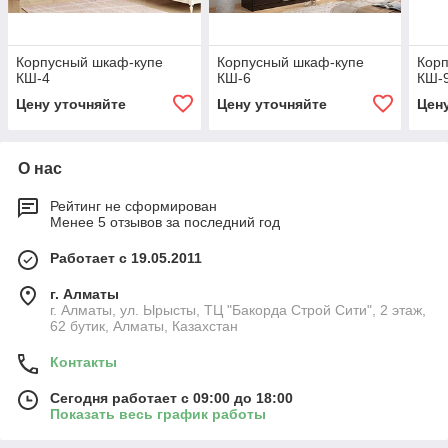
Корпусный шкаф-купе
Корпусный шкаф-купе
Кор
КШ-4
КШ-6
КШ-
Цену уточняйте
Цену уточняйте
Цен
О нас
Рейтинг не сформирован
Менее 5 отзывов за последний год
Работает с 19.05.2011
г. Алматы
г. Алматы, ул. Ырысты, ТЦ "Бакорда Строй Сити", 2 этаж,
62 бутик, Алматы, Казахстан
Контакты
Сегодня работает с 09:00 до 18:00
Показать весь график работы