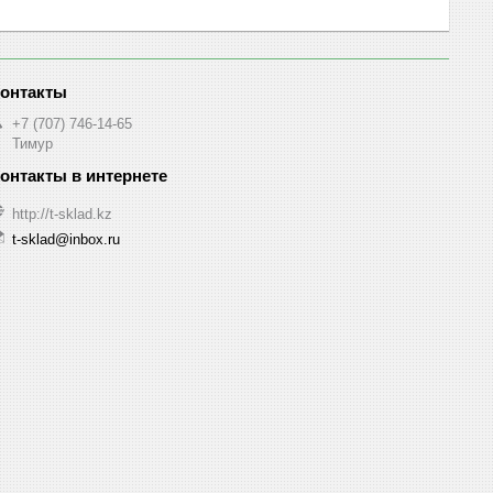
+7 (707) 746-14-65
Тимур
http://t-sklad.kz
t-sklad@inbox.ru