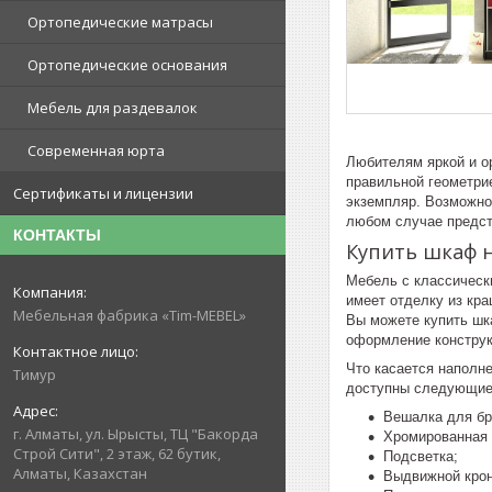
Ортопедические матрасы
Ортопедические основания
Мебель для раздевалок
Современная юрта
Любителям яркой и о
правильной геометрие
Сертификаты и лицензии
экземпляр. Возможно
любом случае предст
КОНТАКТЫ
Купить шкаф 
Мебель с классическ
имеет отделку из кра
Мебельная фабрика «Tim-MEBEL»
Вы можете купить шк
оформление конструк
Что касается наполн
Тимур
доступны следующие
Вешалка для бр
г. Алматы, ул. Ырысты, ТЦ "Бакорда
Хромированная 
Строй Сити", 2 этаж, 62 бутик,
Подсветка;
Алматы, Казахстан
Выдвижной кро