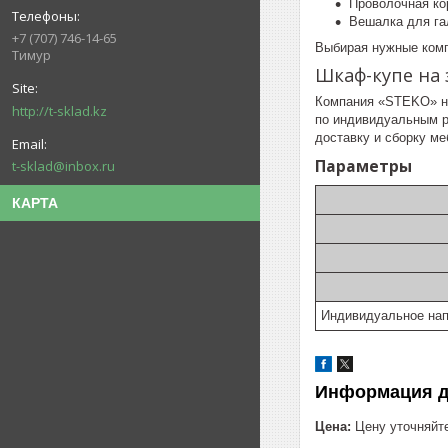
Проволочная ко
Вешалка для га
+7 (707) 746-14-65
Выбирая нужные комп
Тимур
Шкаф-купе на 
Компания «STEKO» не
http://t-sklad.kz
по индивидуальным р
доставку и сборку м
Параметры
t-sklad@inbox.ru
КАРТА
Индивидуальное нап
Информация д
Цена:
Цену уточняйт