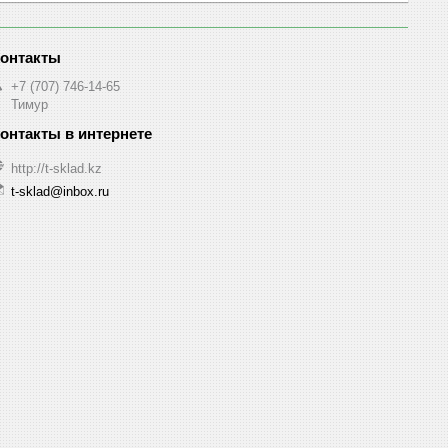
+7 (707) 746-14-65
Тимур
http://t-sklad.kz
t-sklad@inbox.ru