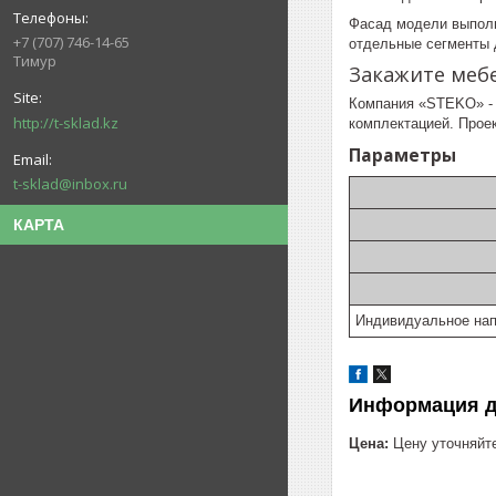
Фасад модели выполн
+7 (707) 746-14-65
отдельные сегменты 
Тимур
Закажите меб
Компания «STEKO» - 
http://t-sklad.kz
комплектацией. Проек
Параметры
t-sklad@inbox.ru
КАРТА
Индивидуальное нап
Информация д
Цена:
Цену уточняйт