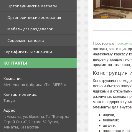
Ортопедические матрасы
Ортопедические основания
Мебель для раздевалок
Современная юрта
Просторные
прихожи
одежды, чистящих ср
Сертификаты и лицензии
надежному каркасу к
дверей упрощает исп
КОНТАКТЫ
предметов: телефон, 
Конструкция и
Конструкционно моде
Мебельная фабрика «Tim-MEBEL»
легко и быстро получ
ящиками и открытыми
различных мелких пр
Тимур
можно недорого купи
элементы для внутре
ящики;
г. Алматы, ул. Ырысты, ТЦ "Бакорда
вешалки;
Строй Сити", 2 этаж, 62 бутик,
штанги;
Алматы, Казахстан
подсветка и пр.