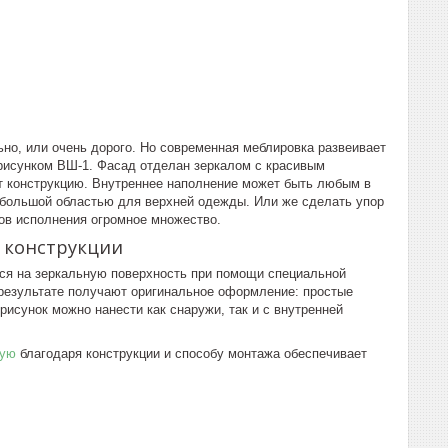
ьно, или очень дорого. Но современная меблировка развеивает
рисунком ВШ-1. Фасад отделан зеркалом с красивым
т конструкцию. Внутреннее наполнение может быть любым в
с большой областью для верхней одежды. Или же сделать упор
ов исполнения огромное множество.
я конструкции
ся на зеркальную поверхность при помощи специальной
 результате получают оригинальное оформление: простые
исунок можно нанести как снаружи, так и с внутренней
ную
благодаря конструкции и способу монтажа обеспечивает