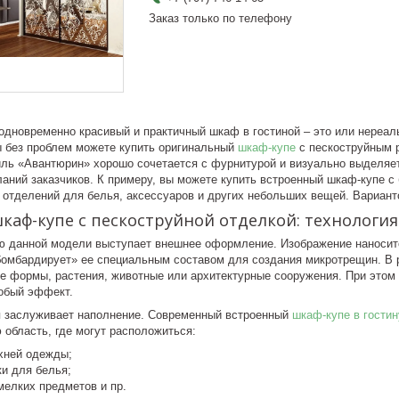
Заказ только по телефону
одновременно красивый и практичный шкаф в гостиной – это или нереал
ы без проблем можете купить оригинальный
шкаф-купе
с пескоструйным 
ль «Авантюрин» хорошо сочетается с фурнитурой и визуально выделяе
ланий заказчиков. К примеру, вы можете купить встроенный шкаф-купе 
 отделений для белья, аксессуаров и других небольших вещей. Вариант
аф-купе с пескоструйной отделкой: технологи
ю данной модели выступает внешнее оформление. Изображение наносит
«бомбардирует» ее специальным составом для создания микротрещин. В
е формы, растения, животные или архитектурные сооружения. При этом р
собый эффект.
 заслуживает наполнение. Современный встроенный
шкаф-купе в гости
область, где могут расположиться:
хней одежды;
и для белья;
мелких предметов и пр.