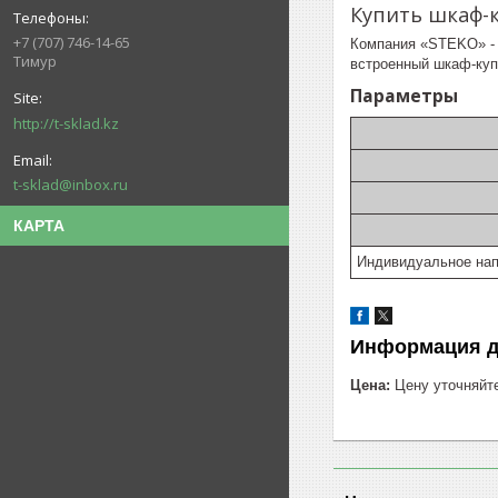
Купить шкаф-
+7 (707) 746-14-65
Компания «STEKO» - 
Тимур
встроенный шкаф-куп
Параметры
http://t-sklad.kz
t-sklad@inbox.ru
КАРТА
Индивидуальное нап
Информация д
Цена:
Цену уточняйт