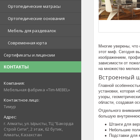
Ортопедические матрасы
Ортопедические основания
Мебель для раздевалок
Современная юрта
Многие уверены, что 
этот миф. Сегодня в
Сертификаты и лицензии
изображением, профи
зависимости от поже
КОНТАКТЫ
на множество мелких
Встроенный шк
Главной особенность
Мебельная фабрика «Tim-MEBEL»
установки, которая 
узоры, геометрически
области, создавая о
Тимур
Отдельного внимания
большую внутреннюю 
г. Алматы, ул. Ырысты, ТЦ "Бакорда
Штанги для вер
Строй Сити", 2 этаж, 62 бутик,
Небольшие полк
Алматы, Казахстан
Подставки для 