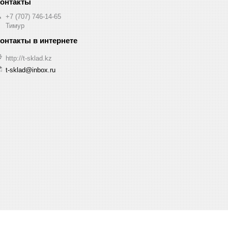
+7 (707) 746-14-65
Тимур
http://t-sklad.kz
t-sklad@inbox.ru