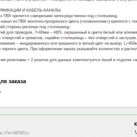
ИФИКАЦИИ И КАБЕЛЬ-КАНАЛЫ
из ПВХ крепится саморезами непосредственно под столешницу.
-канал из ПВХ молочно-прозрачного цвета («позвоночник») крепится с
ней стороны ресепшн под столешницу.
тий для проводов, ?=60мм – ABS, окрашенный в цвета белый или алюмин
отверстий и грометов, серийно столешницы – без отверстий и заглушек.
люминия – анодированного или крашеного в белый цвет на выбор; L=45
 черного цвета. При оформлении заказа указывайте количество и распо
-мя розетками + 2 розетки для данных комплектуется базой в отделке «
ля заказа
е
а «Tim-MEBEL»