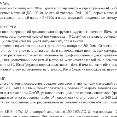
ЭМАЛЬ
плотности толщиной 30мм; кромка по периметру – ударопрочный ABS 2м
 белый матовый (RAL 9010), бежевый матовый (RAL 1019), серый матовый
 из горизонтальной панели Р=350мм и вертикальной, соединенных между с
ТРУКТУРА
з профилированной декапированной трубки квадратного сечения 50мм, т
жена регулируемой ножкой (регулировка = 0-15мм) со стальным основани
щи самораскрывающихся латунных втулок и винтов.
 столешниц изготовлены из гнутой стали толщиной 30/10мм. Окраска – 
 винтов и втулок из сплава zamak, и к столешницам при помощи самора
олки ресепшн к стойкам изготовлены из профилированной декапированно
я, цвет «алюминий» или белый матовый. Фиксируется к стойкам с помощь
стины 50/10мм (окраска порошковая, цвет – белый или «алюминий»), а 
вания стоек изготовлены из стали 50/10мм (окраска порошковая, цвет 
НИЯ
ного» оттенка освещения, создает световое пятно на полу с внешней ст
х 1200, 1400, 1600мм, может сгибаться и подлежит разрезу. Клеится сн
ся выключателем On/Off, устанавливающимся со стороны оператора (тре
ного оттенка освещения рабочей поверхности стола, состоит из 240 LE
я, анти-ослепляющий рассеиватель изготовлен из молочно-белого полик
ия LED – 24W, 1А с входной мощностью 190-250V AC. Длина провода – 2
есепшн, так и внутреннее. Фиксируется с помощью саморезов с внутрен