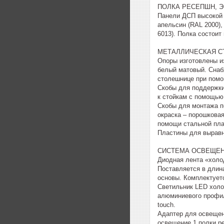
ПОЛКА РЕСЕПШН, 
Панели ДСП высокой 
апельсин (RAL 2000),
6013). Полка состоит
МЕТАЛЛИЧЕСКАЯ С
Опоры изготовлены и
белый матовый. Снаб
столешнице при помо
Скобы для поддержки
к стойкам с помощью
Скобы для монтажа п
окраска – порошкова
помощи стальной пла
Пластины для выравни
СИСТЕМА ОСВЕЩЕ
Диодная лента «холод
Поставляется в длина
основы. Комплектует
Светильник LED холод
алюминиевого профил
touch.
Адаптер для освещен
освещение 1 полки р