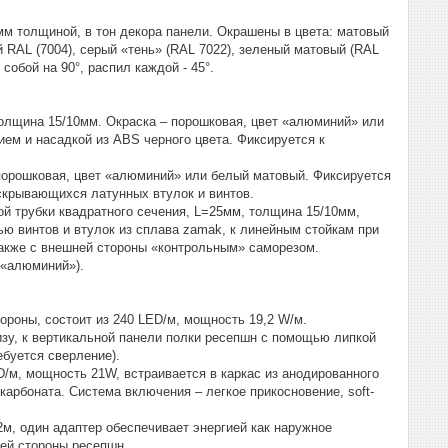
м толщиной, в тон декора панели. Окрашены в цвета: матовый
 RAL (7004), серый «тень» (RAL 7022), зеленый матовый (RAL
обой на 90°, распил каждой - 45°.
олщина 15/10мм. Окраска – порошковая, цвет «алюминий» или
ем и насадкой из ABS черного цвета. Фиксируется к
порошковая, цвет «алюминий» или белый матовый. Фиксируется
скрывающихся латунных втулок и винтов.
й трубки квадратного сечения, L=25мм, толщина 15/10мм,
ю винтов и втулок из сплава zamak, к линейным стойкам при
также с внешней стороны «контрольным» саморезом.
–«алюминий»).
ороны, состоит из 240 LED/м, мощность 19,2 W/м.
изу, к вертикальной панели полки ресепшн с помощью липкой
буется сверление).
D/м, мощность 21W, встраивается в каркас из анодированного
арбоната. Система включения – легкое прикосновение, soft-
м, один адаптер обеспечивает энергией как наружное
ней стороны ресепшн.