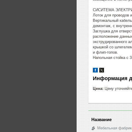
СИСИТЕМА ЭЛЕКТР
Лоток для проводов 
Вертикальный кабель
демонтаж, с внутрен
Заглушка для отверс
расположение данных 
экструдированного а
крышкой со шлегелем
и флип-топов.
Напольная стойка с 3
Информация д
Цена:
Цену уточняйт
Мебельная фабрик