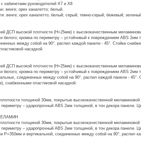
 с кабинетами руководителей X7 и X8
: венге; орех каналетто; белый.
я: венге; орех каналетто; белый; серый; темно-серый; бежевый; зелены
лей ДСП высокой плотности (H=25мм) с высококачественным меламиновым
или белого; кромка по периметру – устойчивый к повреждением ABS 2мм
иненных между собой на 90°, распил каждой панели - 45°. Стойки снабж
пластиковой насадкой.
лей ДСП высокой плотности (H=25мм) с высококачественным меламиновым
ли белого; кромка по периметру – устойчивый к повреждением ABS 2мм 
кальных, соединенных между собой на 90°, распил каждой панели - 45°
м), снабженными пластиковой насадкой.
плотности толщиной 30мм, покрытые высококачественной меламиновой б
 периметру – ударопрочный ABS 2мм толщиной, в тон декора панели. Цве
МЕЛАМИН
плотности толщиной 30мм, покрытые высококачественной меламиновой б
периметру – ударопрочный ABS 2мм толщиной, в тон декора панели. Цве
и Р=350мм и вертикальной, соединенных между собой на 90°, распил каж