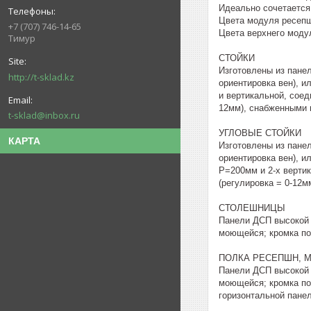
Идеально сочетается
Цвета модуля ресепшн
+7 (707) 746-14-65
Цвета верхнего модул
Тимур
СТОЙКИ
Изготовлены из пане
http://t-sklad.kz
ориентировка вен), 
и вертикальной, соед
12мм), снабженными 
t-sklad@inbox.ru
УГЛОВЫЕ СТОЙКИ
КАРТА
Изготовлены из пане
ориентировка вен), и
P=200мм и 2-х верти
(регулировка = 0-12м
СТОЛЕШНИЦЫ
Панели ДСП высокой 
моющейся; кромка по
ПОЛКА РЕСЕПШН, 
Панели ДСП высокой 
моющейся; кромка по 
горизонтальной панел