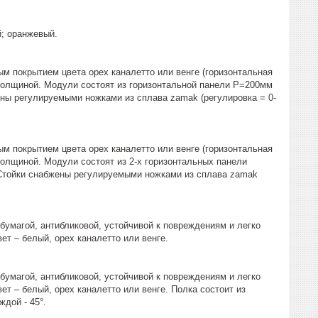
й; оранжевый.
 покрытием цвета орех каналетто или венге (горизонтальная
 толщиной. Модули состоят из горизонтальной панели P=200мм
ены регулируемыми ножками из сплава zamak (регулировка = 0-
 покрытием цвета орех каналетто или венге (горизонтальная
толщиной. Модули состоят из 2-х горизонтальных панели
. Стойки снабжены регулируемыми ножками из сплава zamak
умагой, антибликовой, устойчивой к повреждениям и легко
т – белый, орех каналетто или венге.
умагой, антибликовой, устойчивой к повреждениям и легко
т – белый, орех каналетто или венге. Полка состоит из
дой - 45°.