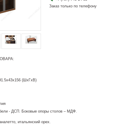
Заказ только по телефону
ОВАРА:
91.5x43x156 (ШхГхВ)
лия
бели - ДСП. Боковые опоры столов – МДФ.
аналетто, итальянский орех.