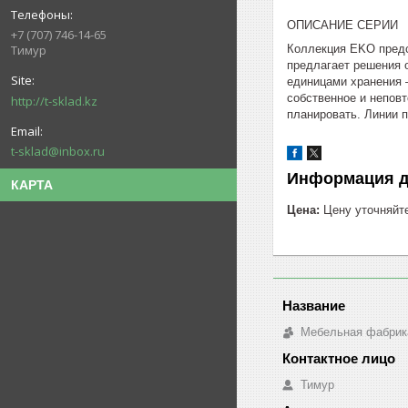
ОПИСАНИЕ СЕРИИ
+7 (707) 746-14-65
Коллекция EKO предс
Тимур
предлагает решения о
единицами хранения –
собственное и непов
http://t-sklad.kz
планировать. Линии п
t-sklad@inbox.ru
Информация д
КАРТА
Цена:
Цену уточняйт
Мебельная фабрик
Тимур