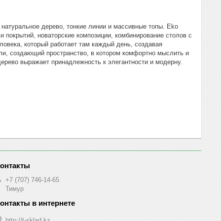
натуральное дерево, тонкие линии и массивные топы. Eko
и покрытий, новаторские композиции, комбинирование столов с
ловека, который работает там каждый день, создавая
ели, создающий пространство, в котором комфортно мыслить и
 дерево выражает принадлежность к элегантности и модерну.
+7 (707) 746-14-65
Тимур
http://t-sklad.kz