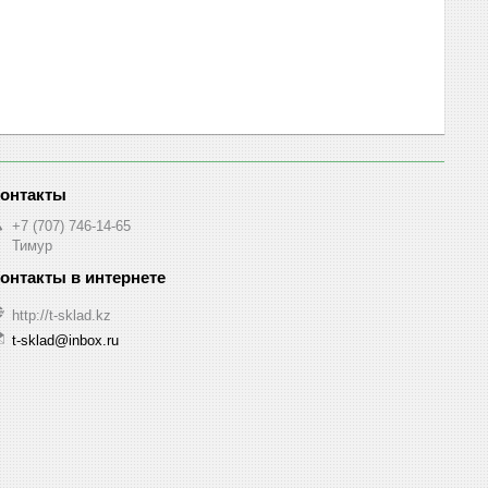
+7 (707) 746-14-65
Тимур
http://t-sklad.kz
t-sklad@inbox.ru