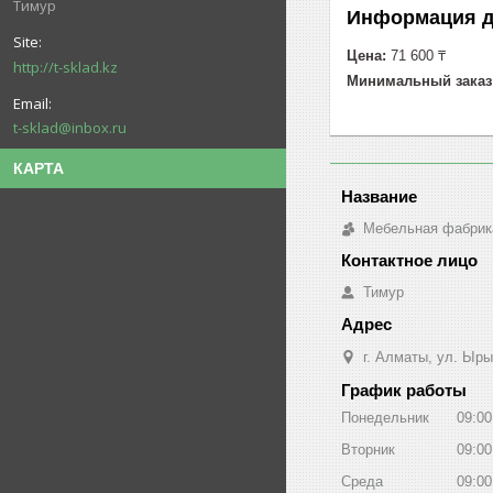
Тимур
Информация д
Цена:
71 600 ₸
http://t-sklad.kz
Минимальный заказ
t-sklad@inbox.ru
КАРТА
Мебельная фабрик
Тимур
г. Алматы, ул. Ыры
График работы
Понедельник
09:00
Вторник
09:00
Среда
09:00