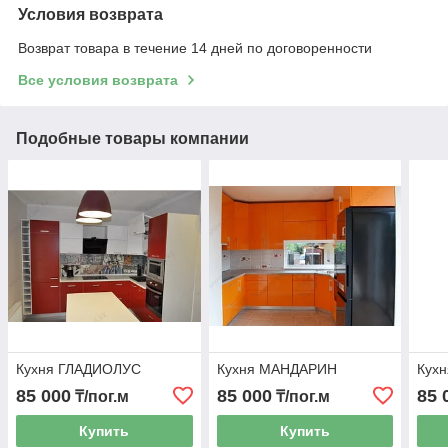
Условия возврата
Возврат товара в течение 14 дней по договоренности
Все условия возврата
Подобные товары компании
Кухня ГЛАДИОЛУС
Кухня МАНДАРИН
Кух
85 000
85 000
85 
₸/пог.м
₸/пог.м
Купить
Купить