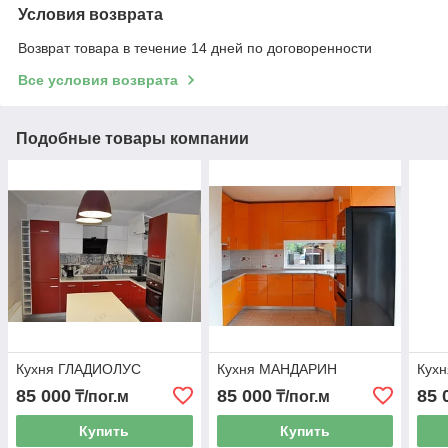
Условия возврата
Возврат товара в течение 14 дней по договоренности
Все условия возврата
Подобные товары компании
Кухня ГЛАДИОЛУС
Кухня МАНДАРИН
Кух
85 000
85 000
85 
₸/пог.м
₸/пог.м
Купить
Купить