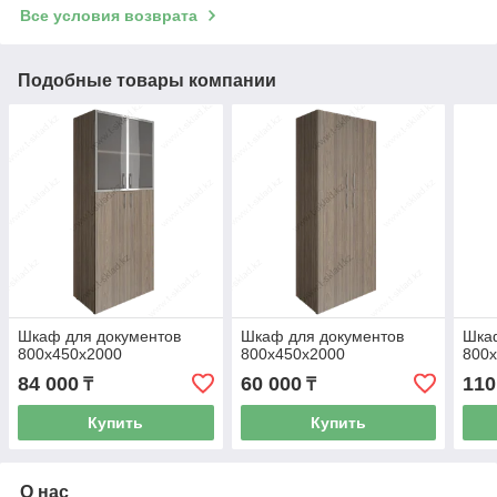
Все условия возврата
Подобные товары компании
Шкаф для документов
Шкаф для документов
Шка
800х450х2000
800х450х2000
800
84 000
60 000
110
₸
₸
Купить
Купить
О нас