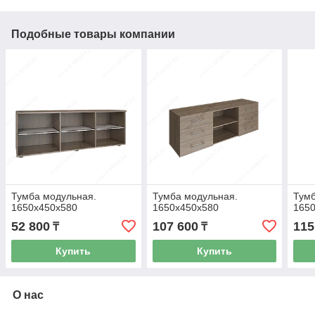
Подобные товары компании
Тумба модульная.
Тумба модульная.
Тумб
1650х450х580
1650х450х580
165
52 800
107 600
115
₸
₸
Купить
Купить
О нас