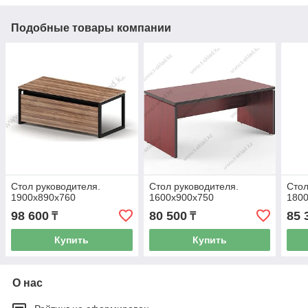
Подобные товары компании
Стол руководителя.
Стол руководителя.
Стол
1900х890х760
1600х900х750
180
98 600
80 500
85 
₸
₸
Купить
Купить
О нас