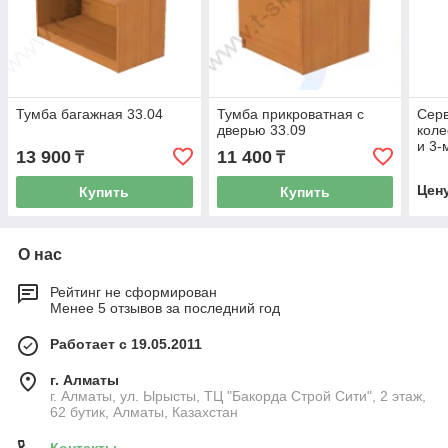
Тумба багажная 33.04
Тумба прикроватная с
Серв
дверью 33.09
коле
и 3-
13 900
11 400
₸
₸
Цен
Купить
Купить
О нас
Рейтинг не сформирован
Менее 5 отзывов за последний год
Работает с 19.05.2011
г. Алматы
г. Алматы, ул. Ырысты, ТЦ "Бакорда Строй Сити", 2 этаж,
62 бутик, Алматы, Казахстан