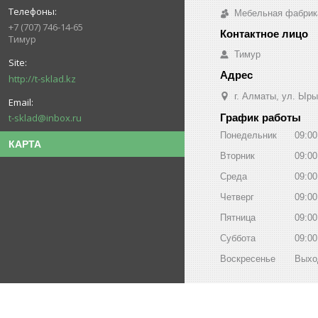
Мебельная фабрик
+7 (707) 746-14-65
Тимур
Тимур
http://t-sklad.kz
г. Алматы, ул. Ыры
График работы
t-sklad@inbox.ru
Понедельник
09:00
КАРТА
Вторник
09:00
Среда
09:00
Четверг
09:00
Пятница
09:00
Суббота
09:00
Воскресенье
Выхо