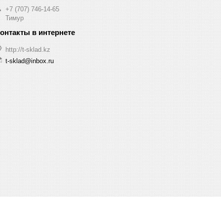
+7 (707) 746-14-65
Тимур
http://t-sklad.kz
t-sklad@inbox.ru