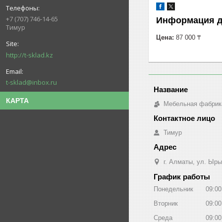
+7 (707) 746-14-65
Информация д
Тимур
Цена:
87 000 ₸
http://t-sklad.kz
t-sklad@inbox.ru
КАРТА
Мебельная фабрик
Тимур
г. Алматы, ул. Ыры
График работы
Понедельник
09:00
Вторник
09:00
Среда
09:00