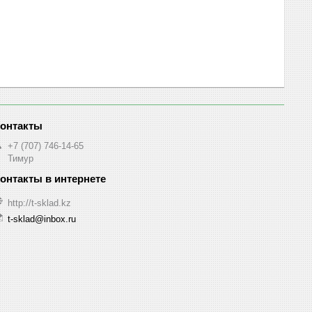
+7 (707) 746-14-65
Тимур
http://t-sklad.kz
t-sklad@inbox.ru