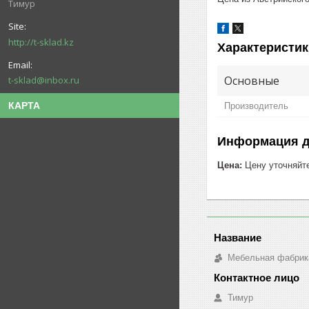
Тимур
http://t-sklad.kz
Характеристик
Основные
t-sklad@inbox.ru
КАРТА
Производитель
Информация д
Цена:
Цену уточняйт
Мебельная фабрик
Тимур