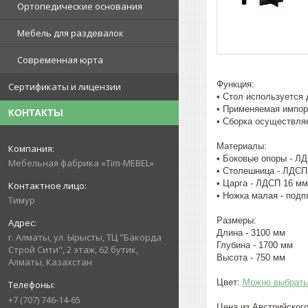
Ортопедические основания
Мебель для раздевалок
Современная юрта
Функция:
Сертификаты и лицензии
• Стол используется
• Применяемая импор
КОНТАКТЫ
• Сборка осуществляе
Материалы:
• Боковые опоры - Л
Мебельная фабрика «Tim-MEBEL»
• Столешница - ЛДСП
• Царга - ЛДСП 16 мм
• Ножка малая - подп
Тимур
Размеры:
Длина - 3100 мм
г. Алматы, ул. Ырысты, ТЦ "Бакорда
Глубина - 1700 мм
Строй Сити", 2 этаж, 62 бутик,
Высота - 750 мм
Алматы, Казахстан
Цвет:
Можно выбрать
+7 (707) 746-14-65
Цена из Австрийско