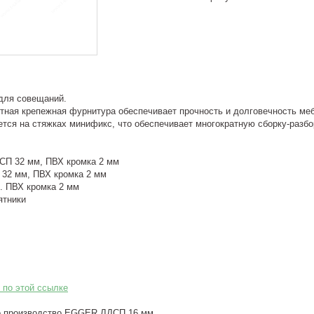
 для совещаний.
тная крепежная фурнитура обеспечивает прочность и долговечность меб
тся на стяжках минификс, что обеспечивает многократную сборку-разбо
ДСП 32 мм, ПВХ кромка 2 мм
 32 мм, ПВХ кромка 2 мм
. ПВХ кромка 2 мм
ятники
 по этой ссылке
го производство EGGER ЛДСП 16 мм