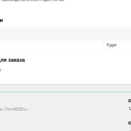
и
Egger
ля заказа
е
а «Tim-MEBEL»