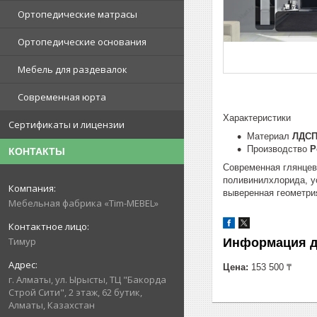
Ортопедические матрасы
Ортопедические основания
Мебель для раздевалок
Современная юрта
Характеристики
Сертификаты и лицензии
Материал
ЛДСП
Производство
Р
КОНТАКТЫ
Современная глянцев
поливинилхлорида, ус
выверенная геометри
Мебельная фабрика «Tim-MEBEL»
Тимур
Информация д
Цена:
153 500 ₸
г. Алматы, ул. Ырысты, ТЦ "Бакорда
Строй Сити", 2 этаж, 62 бутик,
Алматы, Казахстан