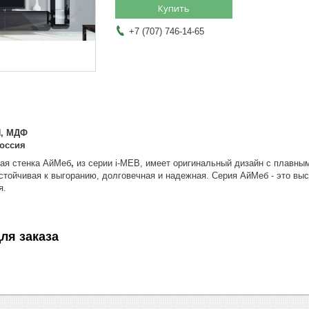
Купить
+7 (707) 746-14-65
, МДФ
оссия
ая стенка АйМеб
,
из серии i-MEB, имеет оригинальный дизайн с плавны
тойчивая к выгоранию, долговечная и надежная. Серия АйМеб - это выс
я.
ля заказа