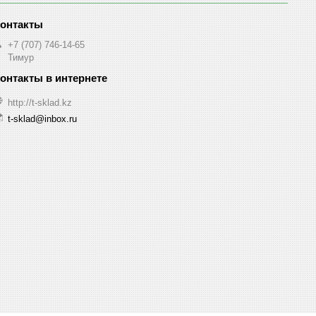
+7 (707) 746-14-65
Тимур
http://t-sklad.kz
t-sklad@inbox.ru