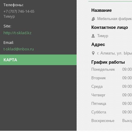
+7 (707) 746-14-65
Тимур
Мебельная фабрик
http://t-sklad.kz
Тимур
t-sklad@inbox.ru
г. Алматы, ул. Ыры
КАРТА
График работы
Понедельник
09:00
Вторник
09:00
Среда
09:00
Четверг
09:00
Пятница
09:00
Суббота
09:00
Воскресенье
Выхо