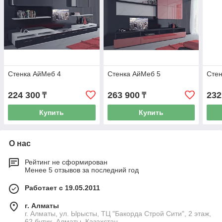
Стенка АйМеб 4
Стенка АйМеб 5
Стен
224 300
263 900
232
₸
₸
Купить
Купить
О нас
Рейтинг не сформирован
Менее 5 отзывов за последний год
Работает с 19.05.2011
г. Алматы
г. Алматы, ул. Ырысты, ТЦ "Бакорда Строй Сити", 2 этаж,
62 бутик, Алматы, Казахстан