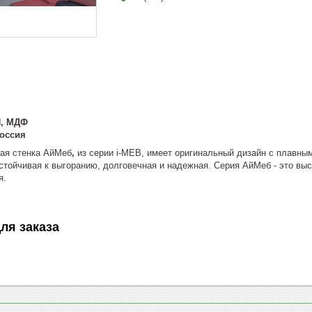
, МДФ
оссия
ая стенка АйМеб
,
из серии i-MEB, имеет оригинальный дизайн с плавны
тойчивая к выгоранию, долговечная и надежная. Серия АйМеб - это выс
я.
ля заказа