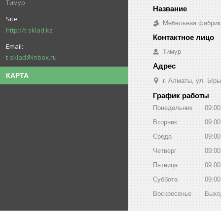
Тимур
Мебельная фабрик
http://t-sklad.kz
Тимур
t-sklad@inbox.ru
КАРТА
г. Алматы, ул. Ыры
График работы
Понедельник
09:00
Вторник
09:00
Среда
09:00
Четверг
09:00
Пятница
09:00
Суббота
09:00
Воскресенье
Выхо