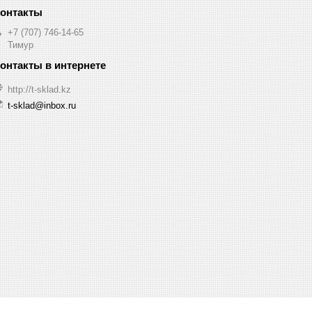
+7 (707) 746-14-65
Тимур
http://t-sklad.kz
t-sklad@inbox.ru