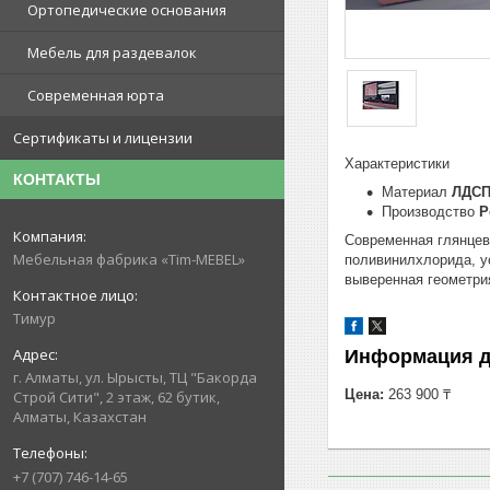
Ортопедические основания
Мебель для раздевалок
Современная юрта
Сертификаты и лицензии
Характеристики
КОНТАКТЫ
Материал
ЛДСП
Производство
Р
Современная глянцев
Мебельная фабрика «Tim-MEBEL»
поливинилхлорида, ус
выверенная геометри
Тимур
Информация д
г. Алматы, ул. Ырысты, ТЦ "Бакорда
Цена:
263 900 ₸
Строй Сити", 2 этаж, 62 бутик,
Алматы, Казахстан
+7 (707) 746-14-65