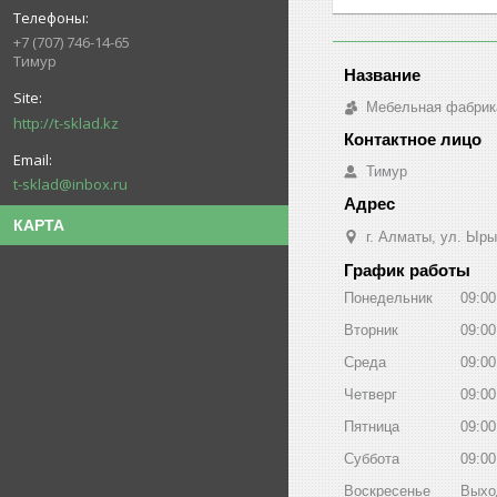
+7 (707) 746-14-65
Тимур
Мебельная фабрик
http://t-sklad.kz
Тимур
t-sklad@inbox.ru
КАРТА
г. Алматы, ул. Ыры
График работы
Понедельник
09:00
Вторник
09:00
Среда
09:00
Четверг
09:00
Пятница
09:00
Суббота
09:00
Воскресенье
Выхо