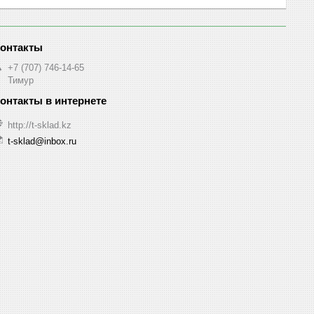
+7 (707) 746-14-65
Тимур
http://t-sklad.kz
t-sklad@inbox.ru