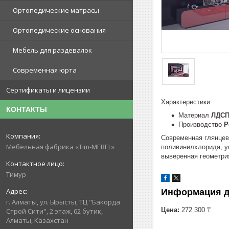
Ортопедические матрасы
Ортопедические основания
Мебель для раздевалок
Современная юрта
Сертификаты и лицензии
Характеристики
КОНТАКТЫ
Материал
ЛДСП
Производство
Р
Современная глянцев
Мебельная фабрика «Tim-MEBEL»
поливинилхлорида, ус
выверенная геометри
Тимур
Информация д
г. Алматы, ул. Ырысты, ТЦ "Бакорда
Цена:
272 300 ₸
Строй Сити", 2 этаж, 62 бутик,
Алматы, Казахстан