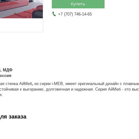
Купить
+7 (707) 746-14-65
, МДФ
оссия
ая стенка АйМеб
,
из серии i-MEB, имеет оригинальный дизайн с плавны
тойчивая к выгоранию, долговечная и надежная. Серия АйМеб - это выс
я.
ля заказа