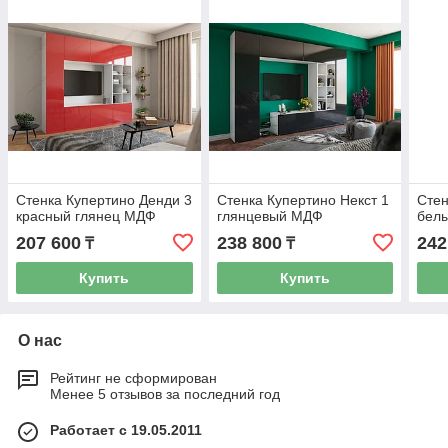
Стенка Купертино Денди 3
Стенка Купертино Некст 1
Стен
красный глянец МДФ
глянцевый МДФ
бел
207 600
238 800
242
₸
₸
Купить
Купить
О нас
Рейтинг не сформирован
Менее 5 отзывов за последний год
Работает с 19.05.2011