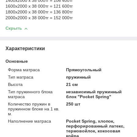
1400х2000 х 38 000тг = 106 400тг
1600х2000 х 38 000тг = 121 600тг
1800х2000 х 38 000тг = 136 800тг
2000х2000 х 38 000тг = 152 000тг
Скрыть
Характеристики
Основные
Форма матраса
Прямоугольный
Тип матраса
пружинный
Высота
21 см
Тип пружинного блока
независимый пружинный
матраса
блок "Pocket Spring"
Количество пружин в
250 шт
пружинном блоке на 1 кв.
м.
Наполнение матраса
Pocket Spring, хлопок,
перфорированный латекс,
термовойлок, кокосовая
койра