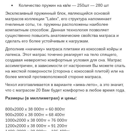
Количество пружин на кв/м ― 250шт ― 280 шт
Эксклюзивный пружинный блок, являющийся основой
матрасов коллекции "Latex", его структура напоминает
пчелиные соты, т.е. пружины расположены наиболее
компактным способом. Данная технология позволяет
существенно повысить анатомические свойства матраса и
сделать его более устойчивым к нагрузкам.
Дополнив «начинку» матраса плитами из кокосовой койры и
латекса. Этот матрас точечно реагирует на тело спящего,
создавая невероятно комфортные условия для сна. Матрас
ассиметричен, в зависимости от настроения Вы можете спать
на жесткой поверхности (сторона с кокосовой плитой) или на
более мягкой противоположной стороне матраса.
Чехол изготавливается в варианте «зима-лето», а это значит,
что с матрасом 20 Вам будет комфортно в любое время года.
Размеры (в миллиметрах) и цены:
800х2000 х 38 000тг = 60 800тг
900х2000 х 38 000тг = 68 400тг
1000х2000 х 38 000тг = 76 000тг
1200х2000 х 38 000тг = 91 200тг