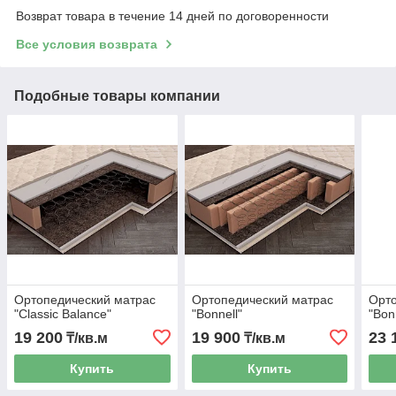
Возврат товара в течение 14 дней по договоренности
Все условия возврата
Подобные товары компании
Ортопедический матрас
Ортопедический матрас
Орто
"Classic Balance"
"Bonnell"
"Bon
19 200
19 900
23 
₸/кв.м
₸/кв.м
Купить
Купить