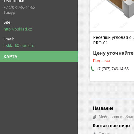
+7 (707) 746-14-65
Тимур
http://t-sklad.kz
Ресепшн угловая с 
PRO-01
t-sklad@inbox.ru
Цену уточняйте
КАРТА
Под заказ
+7 (707) 746-14-65
Мебельная фабрик